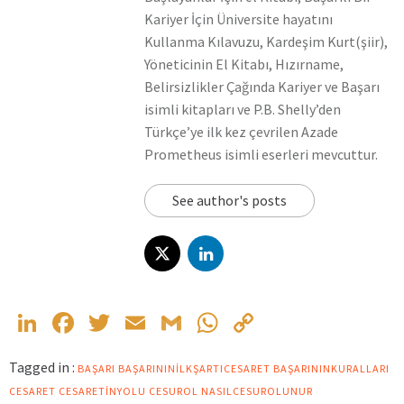
Kariyer İçin Üniversite hayatını
Kullanma Kılavuzu, Kardeşim Kurt(şiir),
Yöneticinin El Kitabı, Hızırname,
Belirsizlikler Çağında Kariyer ve Başarı
isimli kitapları ve P.B. Shelly’den
Türkçe’ye ilk kez çevrilen Azade
Prometheus isimli eserleri mevcuttur.
See author's posts
LinkedIn
Facebook
Twitter
Email
Gmail
WhatsApp
Copy
Link
Tagged in :
BAŞARI
BAŞARININILKŞARTICESARET
BAŞARININKURALLARI
CESARET
CESARETINYOLU
CESUROL
NASILCESUROLUNUR