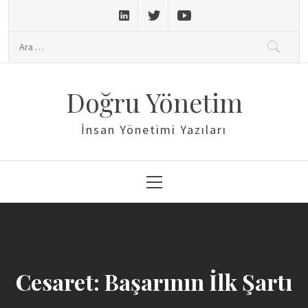
Skip
to
Arama:
content
Doğru Yönetim
İnsan Yönetimi Yazıları
Primary
Menu
Cesaret: Başarının İlk Şartı