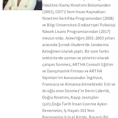
Fakültesi Kamu Yönetimi Bölümünden
(2001), ODTÜ Sem İnsan Kaynakları
Yönetimi Sertifika Programından (2008)
ve Bilgi Üniversitesi Endüstriyel Psikoloji
Yüksek Lisans Programlarından (2017)
mezun oldu.. Askerliğini 2001-2003 yılları
arasında Şırnak Uludere’de Jandarma
Asteğmen olarak yaptı. Bir süre farklı
sektörlerde uzman ve yönetici olarak
çalışan Sönmez, ARTHA Consult Eğitim
ve Danışmanlık Firması ve ARTHA
Yayınları’nn kurucusudur. İngilizce,
Fransızca ve Almanca bilmektedir. Evli ve
iki oğlu olan Sönmez’in Derin Liderlik,
Doğru Yönetim, Kayıp Jeolojiler
(şiir),Doğa Tarih İnsan Üzerine Aykırı
Denemeler, İş Hayatı 101 Yeni
Başlayanlar İçin el Kitabı, Başarılı Bir