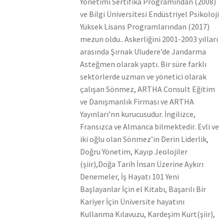
Yönetimi Sertifika Programından (2008)
ve Bilgi Üniversitesi Endüstriyel Psikoloji
Yüksek Lisans Programlarından (2017)
mezun oldu.. Askerliğini 2001-2003 yılları
arasında Şırnak Uludere’de Jandarma
Asteğmen olarak yaptı. Bir süre farklı
sektörlerde uzman ve yönetici olarak
çalışan Sönmez, ARTHA Consult Eğitim
ve Danışmanlık Firması ve ARTHA
Yayınları’nn kurucusudur. İngilizce,
Fransızca ve Almanca bilmektedir. Evli ve
iki oğlu olan Sönmez’in Derin Liderlik,
Doğru Yönetim, Kayıp Jeolojiler
(şiir),Doğa Tarih İnsan Üzerine Aykırı
Denemeler, İş Hayatı 101 Yeni
Başlayanlar İçin el Kitabı, Başarılı Bir
Kariyer İçin Üniversite hayatını
Kullanma Kılavuzu, Kardeşim Kurt(şiir),