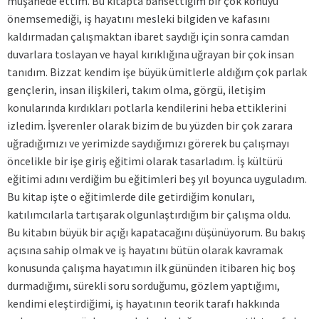
müşahede ettim. Bu kitapta bahsettiğim bir çok konuyu
önemsemediği, iş hayatını mesleki bilgiden ve kafasını
kaldırmadan çalışmaktan ibaret saydığı için sonra camdan
duvarlara toslayan ve hayal kırıklığına uğrayan bir çok insan
tanıdım. Bizzat kendim işe büyük ümitlerle aldığım çok parlak
gençlerin, insan ilişkileri, takım olma, görgü, iletişim
konularında kırdıkları potlarla kendilerini heba ettiklerini
izledim. İşverenler olarak bizim de bu yüzden bir çok zarara
uğradığımızı ve yerimizde saydığımızı görerek bu çalışmayı
öncelikle bir işe giriş eğitimi olarak tasarladım. İş kültürü
eğitimi adını verdiğim bu eğitimleri beş yıl boyunca uyguladım.
Bu kitap işte o eğitimlerde dile getirdiğim konuları,
katılımcılarla tartışarak olgunlaştırdığım bir çalışma oldu.
Bu kitabın büyük bir açığı kapatacağını düşünüyorum. Bu bakış
açısına sahip olmak ve iş hayatını bütün olarak kavramak
konusunda çalışma hayatımın ilk gününden itibaren hiç boş
durmadığımı, sürekli soru sorduğumu, gözlem yaptığımı,
kendimi eleştirdiğimi, iş hayatının teorik tarafı hakkında