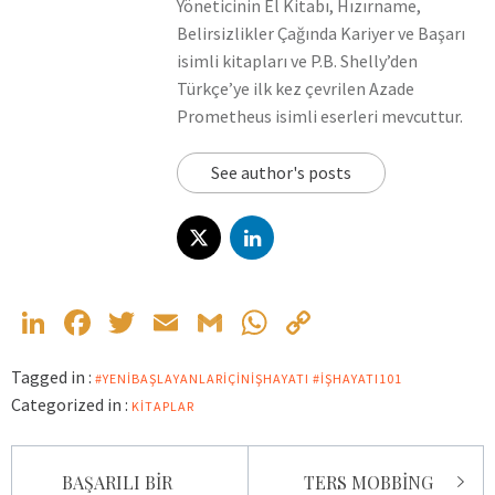
Yöneticinin El Kitabı, Hızırname,
Belirsizlikler Çağında Kariyer ve Başarı
isimli kitapları ve P.B. Shelly’den
Türkçe’ye ilk kez çevrilen Azade
Prometheus isimli eserleri mevcuttur.
See author's posts
LinkedIn
Facebook
Twitter
Email
Gmail
WhatsApp
Copy
Link
Tagged in :
#YENIBAŞLAYANLARIÇINIŞHAYATI #IŞHAYATI101
Categorized in :
KITAPLAR
Yazı
BAŞARILI BİR
TERS MOBBİNG
gezinmesi