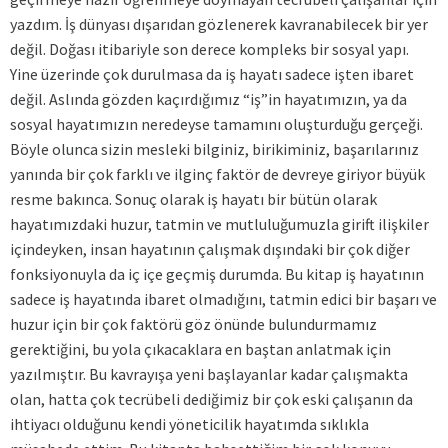
yazdım. İş dünyası dışarıdan gözlenerek kavranabilecek bir yer
değil. Doğası itibariyle son derece kompleks bir sosyal yapı.
Yine üzerinde çok durulmasa da iş hayatı sadece işten ibaret
değil. Aslında gözden kaçırdığımız “iş”in hayatımızın, ya da
sosyal hayatımızın neredeyse tamamını oluşturduğu gerçeği.
Böyle olunca sizin mesleki bilginiz, birikiminiz, başarılarınız
yanında bir çok farklı ve ilginç faktör de devreye giriyor büyük
resme bakınca. Sonuç olarak iş hayatı bir bütün olarak
hayatımızdaki huzur, tatmin ve mutluluğumuzla girift ilişkiler
içindeyken, insan hayatının çalışmak dışındaki bir çok diğer
fonksiyonuyla da iç içe geçmiş durumda. Bu kitap iş hayatının
sadece iş hayatında ibaret olmadığını, tatmin edici bir başarı ve
huzur için bir çok faktörü göz önünde bulundurmamız
gerektiğini, bu yola çıkacaklara en baştan anlatmak için
yazılmıştır. Bu kavrayışa yeni başlayanlar kadar çalışmakta
olan, hatta çok tecrübeli dediğimiz bir çok eski çalışanın da
ihtiyacı olduğunu kendi yöneticilik hayatımda sıklıkla