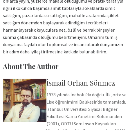
onlarca yayın, yüzlerce makale okuduğumu ve pratik tarafıyla
ilgili ilkokul’da başımda simit tablasıyla sokaklarda simit
sattığım, pazarlarda su sattığım, mahalle aralarında çiklet
sattığım dönemden başlayarak edindiğim tecrübeleri
harmanlayarak okuyuculara net, özlü ve berrak bir şeyler
sunma çabasında olduğumu belirtmeliyim. Umarım tüm iş
dünyasına faydalı olur toplumsal ve insani olarak dünyamızın
bir adım daha iyileştirilmesine katkıda bulunabilirim.
About The Author
İsmail Orhan Sönmez
1978 yılında İnebolu’da doğdu. İlk, orta ve
Lise öğrenimimi Balıkesir’de tamamladı.
İstanbul Üniversitesi Siyasal Bilgiler
Fakültesi Kamu Yönetimi Bölümünden
(2001), ODTÜ Sem İnsan Kaynakları