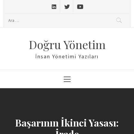
Skip
to
Arama:
content
Doğru Yönetim
İnsan Yönetimi Yazıları
Primary
Menu
Başarının İkinci Yasası:
İrade