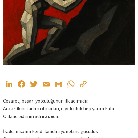
LinkedIn
Facebook
Twitter
Email
Gmail
WhatsApp
Copy
Link
Cesaret, başarı yolculuğunun ilk adımıdır.
Ancak ikinci adım olmadan, o yolculuk hep yarım kalır.
O ikinci adımın adı
irade
dir.
İrade, insanın kendi kendini yönetme gücüdür.