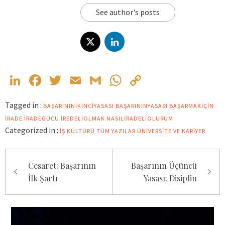
See author's posts
LinkedIn
Facebook
Twitter
Email
Gmail
WhatsApp
Copy
Link
Tagged in :
BAŞARININIKINCIYASASI
BAŞARININYASASI
BAŞARMAKIÇIN
IRADE
IRADEGÜCÜ
IREDELIOLMAK
NASILIRADELIOLURUM
Categorized in :
İŞ KÜLTÜRÜ
TÜM YAZILAR
ÜNIVERSITE VE KARIYER
Yazı
Cesaret: Başarının
Başarının Üçüncü
gezinmesi
İlk Şartı
Yasası: Disiplin