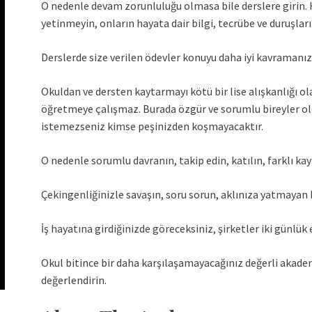
O nedenle devam zorunluluğu olmasa bile derslere girin. 
yetinmeyin, onların hayata dair bilgi, tecrübe ve duruşlar
Derslerde size verilen ödevler konuyu daha iyi kavramanız iç
Okuldan ve dersten kaytarmayı kötü bir lise alışkanlığı ol
öğretmeye çalışmaz. Burada özgür ve sorumlu bireyler old
LER
istemezseniz kimse peşinizden koşmayacaktır.
O nedenle sorumlu davranın, takip edin, katılın, farklı ka
Çekingenliğinizle savaşın, soru sorun, aklınıza yatmayan k
İş hayatına girdiğinizde göreceksiniz, şirketler iki günlük
Okul bitince bir daha karşılaşamayacağınız değerli akade
değerlendirin.