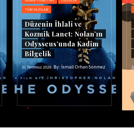
İNSAN YÖNETIMI
LIDERLIK
TÜM YAZILAR
Düzenin İhlali ve
Kozmik Lanet: Nolan’ın
Odysseus’unda Kadim
Bilgelik
By :
İsmail Orhan Sönmez
31 Temmuz 2026
2
Cop