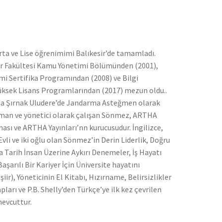
 orta ve Lise öğrenimimi Balıkesir’de tamamladı.
iler Fakültesi Kamu Yönetimi Bölümünden (2001),
i Sertifika Programından (2008) ve Bilgi
 Yüksek Lisans Programlarından (2017) mezun oldu..
ında Şırnak Uludere’de Jandarma Asteğmen olarak
 uzman ve yönetici olarak çalışan Sönmez, ARTHA
ası ve ARTHA Yayınları’nn kurucusudur. İngilizce,
vli ve iki oğlu olan Sönmez’in Derin Liderlik, Doğru
ğa Tarih İnsan Üzerine Aykırı Denemeler, İş Hayatı
Başarılı Bir Kariyer İçin Üniversite hayatını
ir), Yöneticinin El Kitabı, Hızırname, Belirsizlikler
pları ve P.B. Shelly’den Türkçe’ye ilk kez çevrilen
mevcuttur.