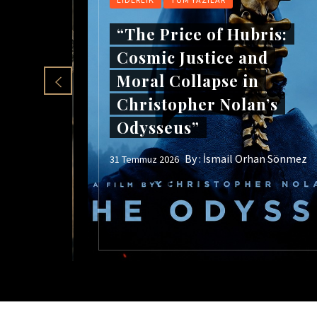
“The Price of Hubris:
Cosmic Justice and
Moral Collapse in
zla
Christopher Nolan’s
 Adil
Odysseus”
By :
İsmail Orhan Sönmez
31 Temmuz 2026
an Sönmez