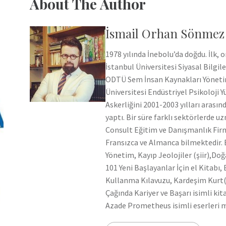
About The Author
İsmail Orhan Sönmez
1978 yılında İnebolu’da doğdu. İlk,
İstanbul Üniversitesi Siyasal Bilg
ODTÜ Sem İnsan Kaynakları Yönetim
Üniversitesi Endüstriyel Psikoloji
Askerliğini 2001-2003 yılları aras
yaptı. Bir süre farklı sektörlerde
Consult Eğitim ve Danışmanlık Firm
Fransızca ve Almanca bilmektedir. E
Yönetim, Kayıp Jeolojiler (şiir),Do
101 Yeni Başlayanlar İçin el Kitabı, 
Kullanma Kılavuzu, Kardeşim Kurt(şi
Çağında Kariyer ve Başarı isimli kita
Azade Prometheus isimli eserleri 