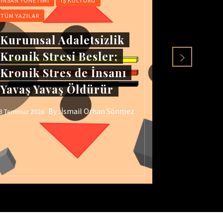
İNSAN YÖNETIMI
İŞ KÜLTÜRÜ
İNSAN YÖNET
TÜM YAZILAR
TÜM YAZILAR
Kurumsal Adaletsizlik
İş Yeri
Kronik Stresi Besler;
Öfkenin
Kronik Stres de İnsanı
Gerçek
Yavaş Yavaş Öldürür
ADALE
By :
İsmail Orhan Sönmez
8 Temmuz 2026
25 Temmuz 202
yright © 2019 Doğru Yönetim | Tüm hakkı saklıdır.