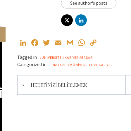
See author's posts
LinkedIn
Facebook
Twitter
Email
Gmail
WhatsApp
Copy
Link
Tagged in :
#ÜNIVERSITE #KARIYER #BAŞARI
Categorized in :
TÜM YAZILAR
ÜNIVERSITE VE KARIYER
Yazı
HEDEFİNİZİ BELİRLEMEK
gezinmesi
İZ