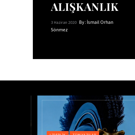
ALIŞKANLIK
By :
İsmail Orhan
3 Haziran 2020
Sönmez
 YÖNETIMI
LIDERLIK
TÜM YAZILAR