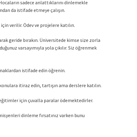
Hocaların sadece anlattıklarını dinlemekle
ından da istifade etmeye çalışın.
in verilir. Ödev ve projelere katılın.
arak geride bırakın. Üniversitede kimse size zorla
uğunuz varsayımıyla yola çıkılır. Siz öğrenmek
ynaklardan istifade edin öğrenin.
onulara itiraz edin, tartışın ama derslere katılın.
 eğitimler için çuvalla paralar ödemektedirler.
misyenleri dinleme fırsatınız varken bunu