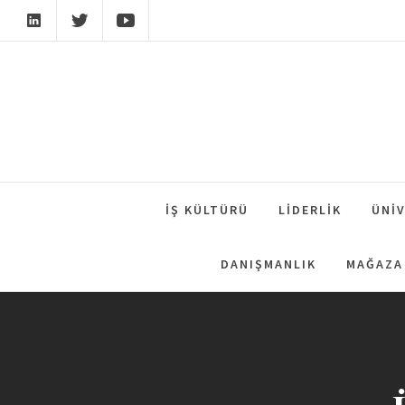
Skip
to
content
İŞ KÜLTÜRÜ
LIDERLIK
ÜNIV
DANIŞMANLIK
MAĞAZA