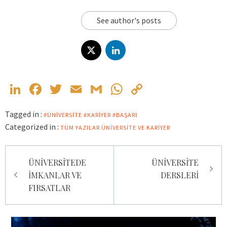
See author's posts
LinkedIn
Facebook
Twitter
Email
Gmail
WhatsApp
Copy
Link
Tagged in :
#ÜNIVERSITE #KARIYER #BAŞARI
Categorized in :
TÜM YAZILAR
ÜNIVERSITE VE KARIYER
Yazı
ÜNİVERSİTEDE
ÜNİVERSİTE
gezinmesi
İMKANLAR VE
DERSLERİ
FIRSATLAR