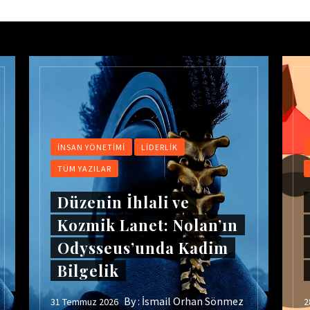
İNSAN YÖNETIMI
LIDERLIK
TÜM YAZILAR
Düzenin İhlali ve
Kozmik Lanet: Nolan’ın
Odysseus’unda Kadim
Bilgelik
By :
İsmail Orhan Sönmez
31 Temmuz 2026
2