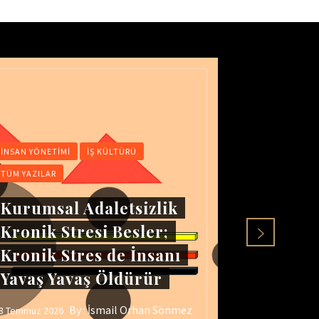
İNSAN YÖNETIMI
İŞ KÜLTÜRÜ
İNSAN YÖNET
TÜM YAZILAR
TÜM YAZILAR
Kurumsal Adaletsizlik
İş Yeri
Kronik Stresi Besler;
Öfkenin
Kronik Stres de İnsanı
Gerçek
Yavaş Yavaş Öldürür
ADALE
By :
İsmail Orhan Sönmez
8 Temmuz 2026
25 Temmuz 202