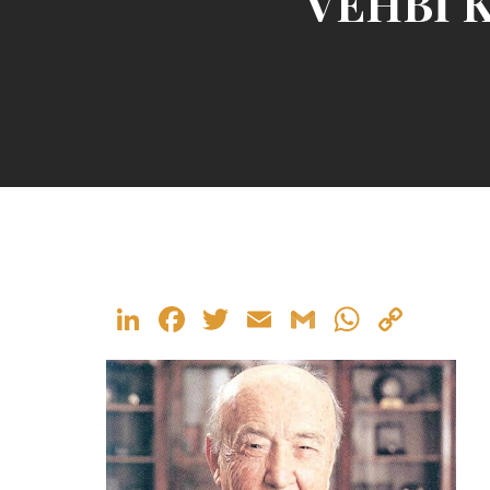
VEHBİ K
LinkedIn
Facebook
Twitter
Email
Gmail
WhatsA
Copy
Link