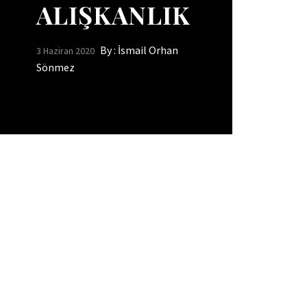
ALIŞKANLIK
By :
İsmail Orhan
3 Haziran 2020
Sönmez