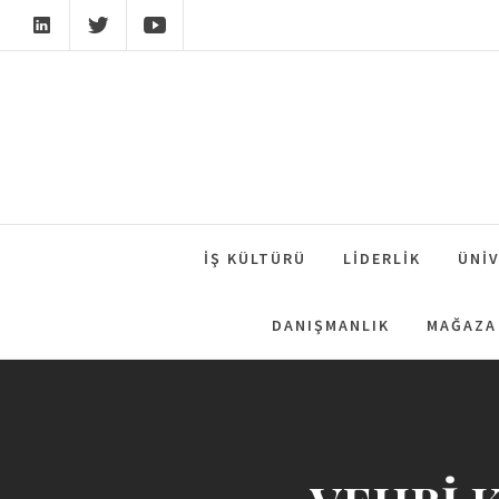
Skip
to
content
İŞ KÜLTÜRÜ
LIDERLIK
ÜNIV
DANIŞMANLIK
MAĞAZA