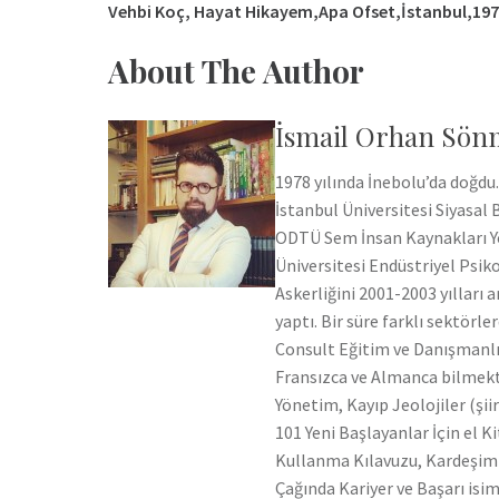
Vehbi Koç, Hayat Hikayem,Apa Ofset,İstanbul,19
About The Author
İsmail Orhan Sön
1978 yılında İnebolu’da doğdu.
İstanbul Üniversitesi Siyasal
ODTÜ Sem İnsan Kaynakları Yö
Üniversitesi Endüstriyel Psik
Askerliğini 2001-2003 yıllar
yaptı. Bir süre farklı sektör
Consult Eğitim ve Danışmanlık
Fransızca ve Almanca bilmekted
Yönetim, Kayıp Jeolojiler (şii
101 Yeni Başlayanlar İçin el Ki
Kullanma Kılavuzu, Kardeşim Ku
Çağında Kariyer ve Başarı isiml