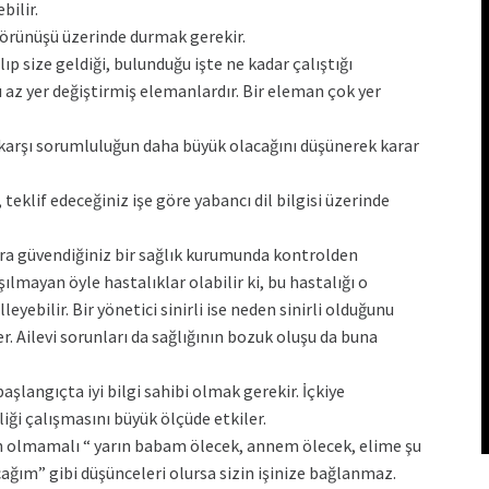
bilir.
görünüşü üzerinde durmak gerekir.
lıp size geldiği, bulunduğu işte ne kadar çalıştığı
ı az yer değiştirmiş elemanlardır. Bir eleman çok yer
 karşı sorumluluğun daha büyük olacağını düşünerek karar
teklif edeceğiniz işe göre yabancı dil bilgisi üzerinde
nra güvendiğiniz bir sağlık kurumunda kontrolden
şılmayan öyle hastalıklar olabilir ki, bu hastalığı o
yebilir. Bir yönetici sinirli ise neden sinirli olduğunu
. Ailevi sorunları da sağlığının bozuk oluşu da buna
şlangıçta iyi bilgi sahibi olmak gerekir. İçkiye
iği çalışmasını büyük ölçüde etkiler.
in olmamalı “ yarın babam ölecek, annem ölecek, elime şu
cağım” gibi düşünceleri olursa sizin işinize bağlanmaz.