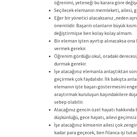
öğrenimi, yeteneği bu karara göre değişe
Seçilecek elemanın memleketi, ailesi, 
Eğer bir yönetici alacaksanız ,neden ayrı
önemlidir. Başarılı olanların büyük kısm
değiştirmişse ben kolay kolay almam.
Bir eleman işten ayırtıp alınacaksa ona
vermek gerekir.
Öğrenim gördüğü okul, oradaki derecesi, 
durmak gerekir.
İşe alacağınız elemanla anlaştıktan so
geçirmek çok faydalıdır. İlk bakışta anla
elemanın işte başarı göstermesini engelle
araştırmak kuruluşun başındakilere düşer
sebep olabilir.
Alacağınız gencin özel hayatı hakkında ba
düşkünlüğü, gece hayatı, ailevi geçimsizl
İşe alacağınız kimsenin ailesi çok zeng
kadar para geçecek, ben filanca işi tuta