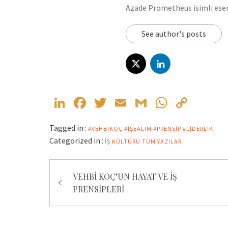
Azade Prometheus isimli eser
See author's posts
LinkedIn
Facebook
Twitter
Email
Gmail
WhatsA
Copy
Link
Tagged in :
#VEHBIKOÇ #IŞEALIM #PRENSIP #LIDERLIK
Categorized in :
İŞ KÜLTÜRÜ
TÜM YAZILAR
Yazı
VEHBİ KOÇ’UN HAYAT VE İŞ
gezinmesi
PRENSİPLERİ