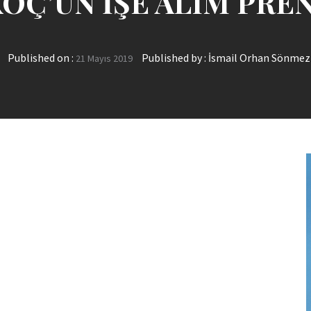
OÇ’UN İŞE ALIM PRE
Published on :
Published by :
İsmail Orhan Sönmez
21 Mayıs 2019
pp