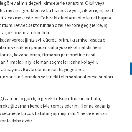
e görev almış değerli kimselerle tanıştım. Okul veya
zmetine girdikleri ve bu hizmette yetiştikleri için, özel
lük çekmektedirler. Çok zeki olanların bile kendi başına
ördüm. Devlet sektöründen özel sektöre geçişlerde, iş
lara çok önem verilmelidir.
dar vereceğiniz aylık ücret, prim, ikramiye, kısaca o
arın verdikleri paradan daha yüksek olmalıdır. Yeni
arına, kazançlarına, firmanın personeline nasıl
ınan firmaların iyi eleman seçmeleri daha kolaydır.
ri almayınız. Böyle elemandan hayır gelmez.
in son sınıflarından yetenekli elemanlar alınırsa bunları
ği zaman, o gün için gerekli olsun olmasın not alır,
gerektiği zaman kendisiyle temas ederim. Her ne kadar iş
u seçmede birçok hatalar yapmışımdır. Yine de eleman
ranla daha azdır.