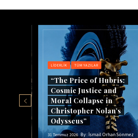
 YÖNETIMI
LIDERLIK
TÜM YAZILAR
“The Price of Hubris:
Cosmic Justice and
Moral Collapse in
zla
Christopher Nolan’s
 Adil
Odysseus”
By :
İsmail Orhan Sönmez
31 Temmuz 2026