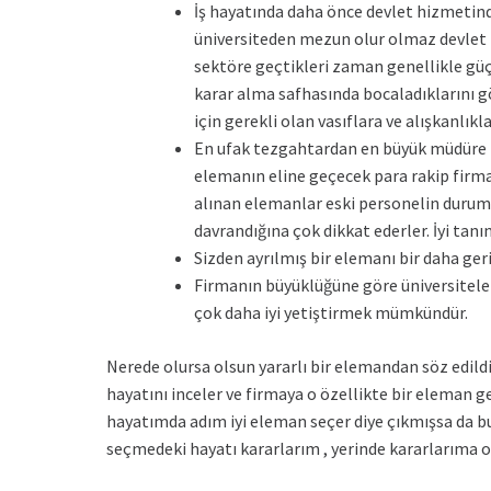
İş hayatında daha önce devlet hizmetind
üniversiteden mezun olur olmaz devlet hi
sektöre geçtikleri zaman genellikle güç
karar alma safhasında bocaladıklarını g
için gerekli olan vasıflara ve alışkanlık
En ufak tezgahtardan en büyük müdüre ka
elemanın eline geçecek para rakip firmal
alınan elemanlar eski personelin duruml
davrandığına çok dikkat ederler. İyi tan
Sizden ayrılmış bir elemanı bir daha ge
Firmanın büyüklüğüne göre üniversiteler
çok daha iyi yetiştirmek mümkündür.
Nerede olursa olsun yararlı bir elemandan söz edildi
hayatını inceler ve firmaya o özellikte bir eleman 
hayatımda adım iyi eleman seçer diye çıkmışsa da b
seçmedeki hayatı kararlarım , yerinde kararlarıma o