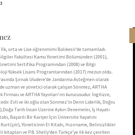
73
mez
 İlk, orta ve Lise öğrenimimi Balıkesir’de tamamladı.
 Bilgiler Fakültesi Kamu Yönetimi Bölümünden (2001),
netimi Sertifika Programından (2008) ve Bilgi
oloji Yüksek Lisans Programlarından (2017) mezun oldu..
ı arasında Şırnak Uludere’de Jandarma Asteğmen olarak
lerde uzman ve yönetici olarak çalışan Sönmez, ARTHA
 Firması ve ARTHA Yayınları’nn kurucusudur. İngilizce,
ir. Evli ve iki oğlu olan Sönmez’in Derin Liderlik, Doğru
r),Doğa Tarih İnsan Üzerine Aykırı Denemeler, İş Hayatı
tabı, Başarılı Bir Kariyer İçin Üniversite hayatını
rt(şiir), Yöneticinin El Kitabı, Hızırname, Belirsizlikler
i kitapları ve P.B. Shelly’den Türkçe’ye ilk kez çevrilen