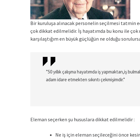
Bir kuruluşa alınacak personelin seçilmesi tatmin e
çok dikkat edilmelidir. İş hayatımda bu konu ile ço
karşılaştığım en büyük güçlüğün ne olduğu sorulursa
”50 yıllık çalışma hayatımda iş yapmaktan,iş bulm
adam idare etmekten sıkıntı çekmişimdir.”
Eleman seçerken şu hususlara dikkat edilmelidir :
Ne iş için eleman seçileceğini önce kesi