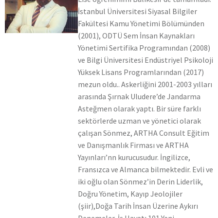
İstanbul Üniversitesi Siyasal Bilgiler
Fakültesi Kamu Yönetimi Bölümünden
(2001), ODTÜ Sem İnsan Kaynakları
Yönetimi Sertifika Programından (2008)
ve Bilgi Üniversitesi Endüstriyel Psikoloji
Yüksek Lisans Programlarından (2017)
mezun oldu.. Askerliğini 2001-2003 yılları
arasında Şırnak Uludere’de Jandarma
Asteğmen olarak yaptı. Bir süre farklı
sektörlerde uzman ve yönetici olarak
çalışan Sönmez, ARTHA Consult Eğitim
ve Danışmanlık Firması ve ARTHA
Yayınları’nn kurucusudur. İngilizce,
Fransızca ve Almanca bilmektedir. Evli ve
iki oğlu olan Sönmez’in Derin Liderlik,
Doğru Yönetim, Kayıp Jeolojiler
(şiir),Doğa Tarih İnsan Üzerine Aykırı
Denemeler, İş Hayatı 101 Yeni