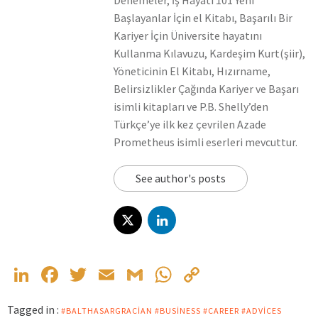
Başlayanlar İçin el Kitabı, Başarılı Bir
Kariyer İçin Üniversite hayatını
Kullanma Kılavuzu, Kardeşim Kurt(şiir),
Yöneticinin El Kitabı, Hızırname,
Belirsizlikler Çağında Kariyer ve Başarı
isimli kitapları ve P.B. Shelly’den
Türkçe’ye ilk kez çevrilen Azade
Prometheus isimli eserleri mevcuttur.
See author's posts
LinkedIn
Facebook
Twitter
Email
Gmail
WhatsApp
Copy
Link
Tagged in :
#BALTHASARGRACIAN #BUSINESS #CAREER #ADVICES