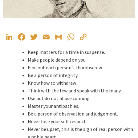
LinkedIn
Facebook
Twitter
Email
Gmail
WhatsApp
Copy
Link
Keep matters for a time in suspense.
Make people depend on you.
Find out each person’s thumbscrew.
Be a person of integrity.
Know how to withdraw..
Think with the few and speak with the many.
Use but do not abuse cunning.
Master your antipathies.
Be a person of observation and judgement.
Never lose your self respect
Never be upset, this is the sign of real person with
a noble heart.