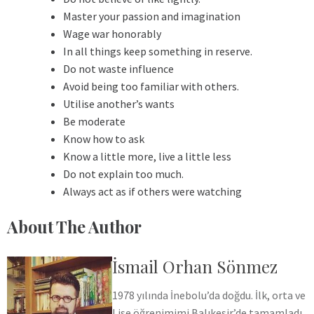
Master your passion and imagination
Wage war honorably
In all things keep something in reserve.
Do not waste influence
Avoid being too familiar with others.
Utilise another’s wants
Be moderate
Know how to ask
Know a little more, live a little less
Do not explain too much.
Always act as if others were watching
About The Author
İsmail Orhan Sönmez
1978 yılında İnebolu’da doğdu. İlk, orta ve
Lise öğrenimimi Balıkesir’de tamamladı.