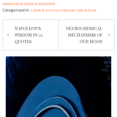
#MANAGER #LEADER #LEADERSHIP
Categorized in :
LIDERLIK
OFIS POLITIKALARI
TÜM YAZILAR
Yazı
NAPOLEON’S
NEUROCHEMICAL
gezinmesi
WISDOM IN 21
MECHANISMS OF
QUOTES
OUR MOOD