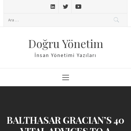
Skip
to
Arama:
content
Doğru Yönetim
İnsan Yönetimi Yazıları
Primary
Menu
BALTHASAR GRACIAN’S 40
VITAL ADVICES TO A