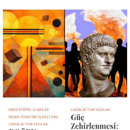
ENDÜSTRIYEL İLIŞKILER
LIDERLIK
TÜM YAZILAR
Güç
İNSAN YÖNETIMI
İŞ KÜLTÜRÜ
Zehirlenmesi:
LIDERLIK
TÜM YAZILAR