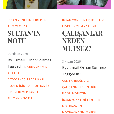
İNSAN YÖNETIMI
LIDERLIK
İNSAN YÖNETIMI
İŞ KÜLTÜRÜ
TÜM YAZILAR
LIDERLIK
TÜM YAZILAR
SULTAN’IN
ÇALIŞANLAR
NOTU
NEDEN
MUTSUZ?
20 Nisan 2026
By :
İsmail Orhan Sönmez
3 Nisan 2026
Tagged in :
ABDÜLHAMID
By :
İsmail Orhan Sönmez
ADALET
Tagged in :
BEYKOZKAĞITFABRIKASI
ÇALIŞANBAĞLILIĞI
DÜZEN
IKINCIABDÜLHAMID
ÇALIŞANMUTSUZLUĞU
LIDERLIK
MERHAMET
DOĞRUYÖNETIM
SULTANINNOTU
INSANYÖNETIMI
LIDERLIK
MOTIVASYON
MOTIVASYONMIMARISI