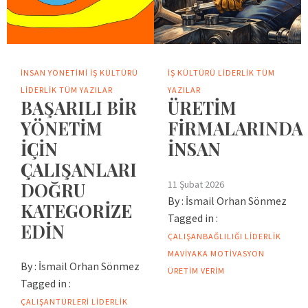
İNSAN YÖNETIMI
İŞ KÜLTÜRÜ
İŞ KÜLTÜRÜ
LIDERLIK
TÜM
LIDERLIK
TÜM YAZILAR
YAZILAR
BAŞARILI BİR
ÜRETİM
YÖNETİM
FİRMALARINDA
İÇİN
İNSAN
ÇALIŞANLARI
11 Şubat 2026
DOĞRU
By :
İsmail Orhan Sönmez
KATEGORİZE
Tagged in :
EDİN
ÇALIŞANBAĞLILIĞI
LIDERLIK
MAVIYAKA
MOTIVASYON
By :
İsmail Orhan Sönmez
ÜRETIM
VERIM
Tagged in :
ÇALIŞANTÜRLERI
LIDERLIK