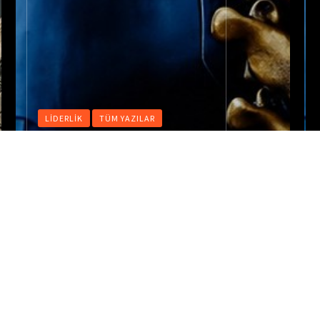
LIDERLIK
TÜM YAZILAR
“The Price of
Hubris: Cosmic
Justice and Moral
Collapse in
Christopher Nolan’s
Odysseus”
By :
İsmail Orhan
31 Temmuz 2026