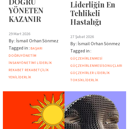
DOĞRU
Liderliğin En
YÖNETEN
Tehlikeli
KAZANIR
Hastalığı
29 Mart 2026
27 Şubat 2026
By :
İsmail Orhan Sönmez
By :
İsmail Orhan Sönmez
Tagged in :
BAŞARI
Tagged in :
DOĞRUYÖNETIM
GÜÇZEHIRLENMESI
INSANYÖNETIMI
LIDERLIK
GÜÇZEHIRLENMESISONUÇLARI
REKABET
REKABETÇILIK
GÜÇZEHIRLER
LIDERLIK
YENILIDERLIK
TOKSIKLIDERLIK