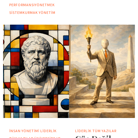
PERFORMANSIYÖNETMEK
SISTEMKURMAK
YÖNETIM
İNSAN YÖNETIMI
LIDERLIK
LIDERLIK
TÜM YAZILAR