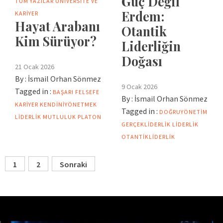
Güç Değil
TÜM YAZILAR
ÜNIVERSITE VE
Erdem:
KARIYER
Hayat Arabanı
Otantik
Kim Sürüyor?
Liderliğin
Doğası
21 Ocak 2026
By :
İsmail Orhan Sönmez
9 Ocak 2026
Tagged in :
BAŞARI
FELSEFE
By :
İsmail Orhan Sönmez
KARIYER
KENDINIYÖNETMEK
Tagged in :
DOĞRUYÖNETIM
LIDERLIK
MUTLULUK
PLATON
GERÇEKLIDERLIK
LIDERLIK
OTANTIKLIDERLIK
1
2
Sonraki