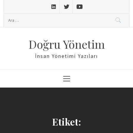
Skip
to
Arama:
content
Doğru Yönetim
İnsan Yönetimi Yazıları
Primary
Menu
Etiket: