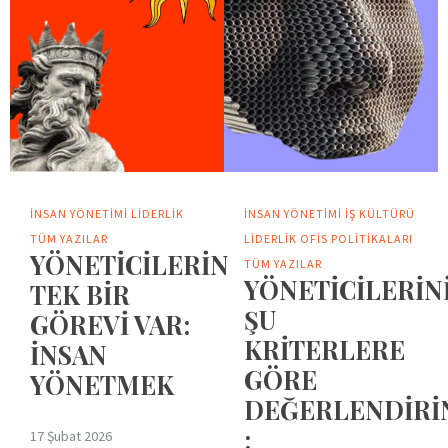
İNSAN YÖNETIMI
LIDERLIK
İNSAN YÖNETIMI
İŞ KÜLTÜRÜ
TÜM YAZILAR
LIDERLIK
OFIS POLITIKALARI
YÖNETİCİLERİN
TÜM YAZILAR
YÖNETİCİLERİNİ
TEK BİR
ŞU
GÖREVİ VAR:
KRİTERLERE
İNSAN
GÖRE
YÖNETMEK
DEĞERLENDİRİ
:
17 Şubat 2026