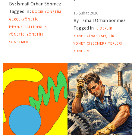
By :
İsmail Orhan Sönmez
Tagged in :
DOĞRUYÖNETIM
15 Şubat 2026
GERÇEKYÖNETICI
By :
İsmail Orhan Sönmez
IYIYÖNETICI
LIDERLIK
Tagged in :
LIDERLIK
YÖNETICI
YÖNETIM
YÖNETICINASILSEÇILIR
YÖNETMEK
YÖNETICISEÇMEKRITERLERI
YÖNETIM