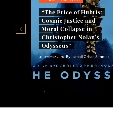
“The Price of Hubris:
Cosmic Justice and
Moral Collapse in
zla
Christopher Nolan’s
 Adil
Odysseus”
By :
İsmail Orhan Sönmez
31 Temmuz 2026
an Sönmez