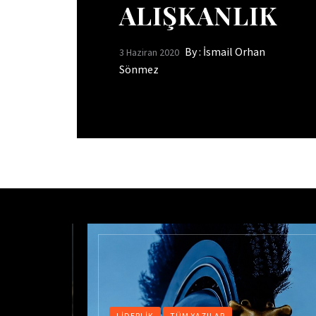
ALIŞKANLIK
By :
İsmail Orhan
3 Haziran 2020
Sönmez
 YÖNETIMI
LIDERLIK
TÜM YAZILAR