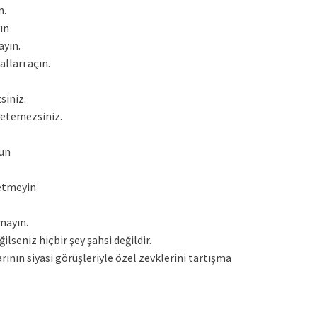
n.
ın
ayın.
lları açın.
siniz.
netemezsiniz.
şun
 etmeyin
mayın.
lseniz hiçbir şey şahsi değildir.
larının siyasi görüşleriyle özel zevklerini tartışma