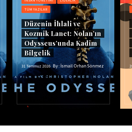
İNSAN YÖNETIMI
LIDERLIK
TÜM YAZILAR
Düzenin İhlali ve
Kozmik Lanet: Nolan’ın
Odysseus’unda Kadim
Bilgelik
By :
İsmail Orhan Sönmez
31 Temmuz 2026
2
Cop