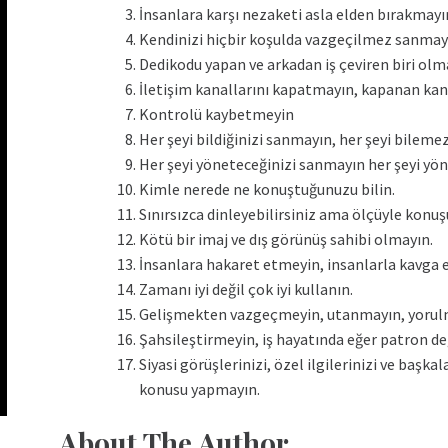
İnsanlara karşı nezaketi asla elden bırakmayı
Kendinizi hiçbir koşulda vazgeçilmez sanmay
Dedikodu yapan ve arkadan iş çeviren biri olm
İletişim kanallarını kapatmayın, kapanan kana
Kontrolü kaybetmeyin
Her şeyi bildiğinizi sanmayın, her şeyi bilemez
LER
Her şeyi yöneteceğinizi sanmayın her şeyi yö
Kimle nerede ne konuştuğunuzu bilin.
Sınırsızca dinleyebilirsiniz ama ölçüyle konu
Kötü bir imaj ve dış görünüş sahibi olmayın.
İnsanlara hakaret etmeyin, insanlarla kavga
Zamanı iyi değil çok iyi kullanın.
Gelişmekten vazgeçmeyin, utanmayın, yorul
Şahsileştirmeyin, iş hayatında eğer patron deği
Siyasi görüşlerinizi, özel ilgilerinizi ve başka
konusu yapmayın.
About The Author