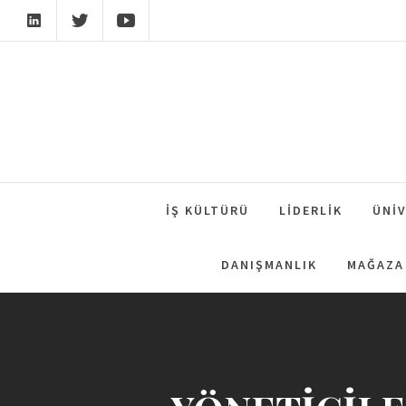
Skip
to
content
İŞ KÜLTÜRÜ
LIDERLIK
ÜNIV
DANIŞMANLIK
MAĞAZA