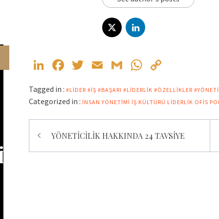
LinkedIn
Facebook
Twitter
Email
Gmail
WhatsApp
Copy
Link
Tagged in :
#LIDER #IŞ #BAŞARI #LIDERLIK #ÖZELLIKLER
#YÖNETI
Categorized in :
İNSAN YÖNETIMI
İŞ KÜLTÜRÜ
LIDERLIK
OFIS PO
Yazı
YÖNETİCİLİK HAKKINDA 24 TAVSİYE
gezinmesi
İZ