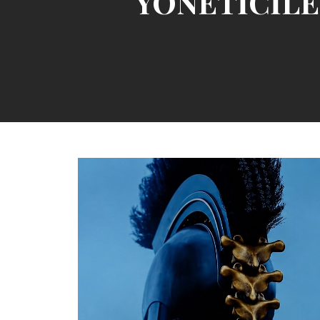
YÖNETİCİLE