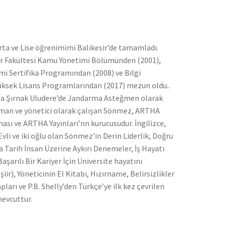
 orta ve Lise öğrenimimi Balıkesir’de tamamladı.
iler Fakültesi Kamu Yönetimi Bölümünden (2001),
i Sertifika Programından (2008) ve Bilgi
 Yüksek Lisans Programlarından (2017) mezun oldu..
ında Şırnak Uludere’de Jandarma Asteğmen olarak
 uzman ve yönetici olarak çalışan Sönmez, ARTHA
ası ve ARTHA Yayınları’nn kurucusudur. İngilizce,
vli ve iki oğlu olan Sönmez’in Derin Liderlik, Doğru
ğa Tarih İnsan Üzerine Aykırı Denemeler, İş Hayatı
Başarılı Bir Kariyer İçin Üniversite hayatını
ir), Yöneticinin El Kitabı, Hızırname, Belirsizlikler
pları ve P.B. Shelly’den Türkçe’ye ilk kez çevrilen
mevcuttur.