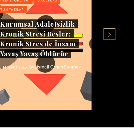
İNSAN YÖNETIMI
İŞ KÜLTÜRÜ
İNSAN YÖNET
TÜM YAZILAR
TÜM YAZILAR
Kurumsal Adaletsizlik
İş Yeri
Kronik Stresi Besler;
Öfkenin
Kronik Stres de İnsanı
Gerçek
Yavaş Yavaş Öldürür
ADALE
By :
İsmail Orhan Sönmez
8 Temmuz 2026
25 Temmuz 202
yright © 2019 Doğru Yönetim | Tüm hakkı saklıdır.