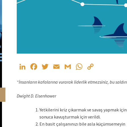
LinkedIn
Facebook
Twitter
Email
Gmail
WhatsApp
Copy
Link
“İnsanların kafalarına vurarak liderlik etmezsiniz, bu saldırıdı
Dwight D. Eisenhower
Yetkilerini kriz çıkarmak ve savaş yapmak için 
sonuca kavuşturmak için verildi.
En basit çalışanınızı bile asla küçümsemeyin