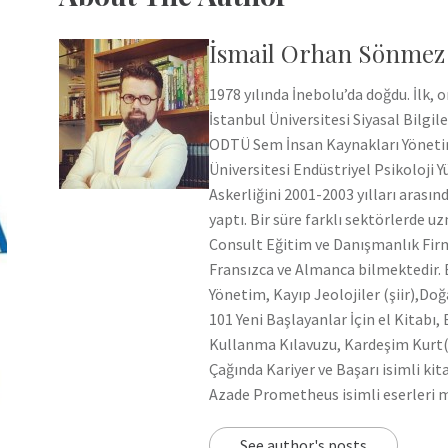
İsmail Orhan Sönmez
1978 yılında İnebolu’da doğdu. İlk,
İstanbul Üniversitesi Siyasal Bilg
ODTÜ Sem İnsan Kaynakları Yönetim
Üniversitesi Endüstriyel Psikoloji
Askerliğini 2001-2003 yılları aras
yaptı. Bir süre farklı sektörlerde
Consult Eğitim ve Danışmanlık Firm
Fransızca ve Almanca bilmektedir. E
Yönetim, Kayıp Jeolojiler (şiir),Do
101 Yeni Başlayanlar İçin el Kitabı, 
Kullanma Kılavuzu, Kardeşim Kurt(şi
Çağında Kariyer ve Başarı isimli kita
Azade Prometheus isimli eserleri 
See author's posts