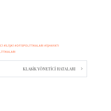
CI #ILIŞKI #OFISPOLITIKALARI #IŞHAYATI
LITIKALARI
KLASİK YÖNETİCİ HATALARI