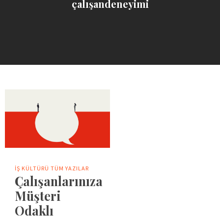
çalışandeneyimi
İŞ KÜLTÜRÜ
TÜM YAZILAR
Çalışanlarınıza
Müşteri
Odaklı