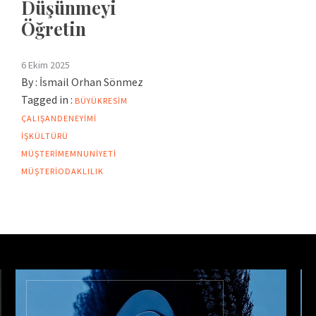
Düşünmeyi
Öğretin
6 Ekim 2025
By :
İsmail Orhan Sönmez
Tagged in :
BÜYÜKRESIM
ÇALIŞANDENEYIMI
IŞKÜLTÜRÜ
MÜŞTERIMEMNUNIYETI
MÜŞTERIODAKLILIK