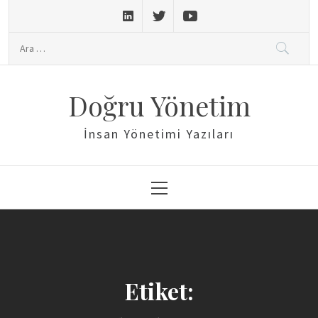
Skip
to
Arama:
content
Doğru Yönetim
İnsan Yönetimi Yazıları
Primary
Menu
Etiket: