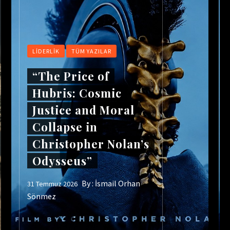
LIDERLIK
TÜM YAZILAR
“The Price of
Hubris: Cosmic
Justice and Moral
Collapse in
Christopher Nolan’s
Odysseus”
By :
İsmail Orhan
31 Temmuz 2026
Sönmez