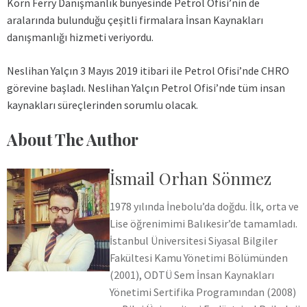
Korn Ferry Danışmanlık bünyesinde Petrol Ofisi’nin de
aralarında bulunduğu çeşitli firmalara İnsan Kaynakları
danışmanlığı hizmeti veriyordu.
Neslihan Yalçın 3 Mayıs 2019 itibari ile Petrol Ofisi’nde CHRO
görevine başladı. Neslihan Yalçın Petrol Ofisi’nde tüm insan
kaynakları süreçlerinden sorumlu olacak.
About The Author
İsmail Orhan Sönmez
1978 yılında İnebolu’da doğdu. İlk, orta ve
Lise öğrenimimi Balıkesir’de tamamladı.
İstanbul Üniversitesi Siyasal Bilgiler
Fakültesi Kamu Yönetimi Bölümünden
(2001), ODTÜ Sem İnsan Kaynakları
Yönetimi Sertifika Programından (2008)