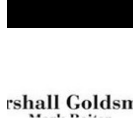
Sönmez