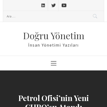
Skip
to
Arama:
content
Doğru Yönetim
İnsan Yönetimi Yazıları
Primary
Menu
Petrol Ofisi’nin Yeni
CHRO’su Atandı