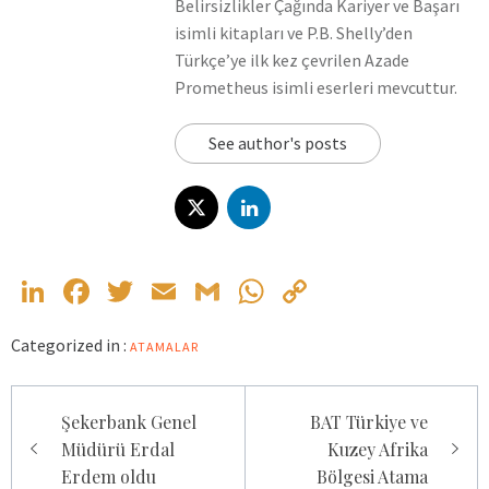
Belirsizlikler Çağında Kariyer ve Başarı
isimli kitapları ve P.B. Shelly’den
Türkçe’ye ilk kez çevrilen Azade
Prometheus isimli eserleri mevcuttur.
See author's posts
LinkedIn
Facebook
Twitter
Email
Gmail
WhatsApp
Copy
Link
Categorized in :
ATAMALAR
Yazı
Şekerbank Genel
BAT Türkiye ve
gezinmesi
Müdürü Erdal
Kuzey Afrika
Erdem oldu
Bölgesi Atama