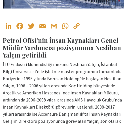
LinkedIn
Facebook
Twitter
Email
Gmail
WhatsApp
Copy
Link
Petrol Ofisi’nin İnsan Kaynakları Genel
Müdür Yardımcısı pozisyonuna Neslihan
Yalçın getirildi.
İTÜ Endüstri Mühendisliği mezunu Neslihan Yalçın, İstanbul
Bilgi Üniversitesi’nde işletme master programını tamamladı.
Kariyerine 1995 yılında Borusan Holding’de başlayan Neslihan
Yalçın, 1996 – 2006 yılları arasında Koç Holding bünyesinde
Arçelik ve Amerikan Hastanesi’nde İnsan Kaynakları Müdürü,
ardından da 2006-2008 yıları arasında AMS Havacılık Grubu’nda
İnsan Kaynakları Direktörü görevlerini üstlendi. 2008-2017
yılları arasında ise Accenture Danışmanlık’ta İnsan Kaynakları
Gelişim Direktörü pozisyonunda görev alan Yalçın, son olarak