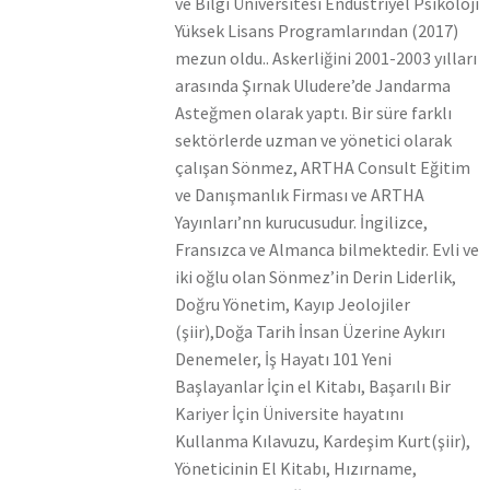
ve Bilgi Üniversitesi Endüstriyel Psikoloji
Yüksek Lisans Programlarından (2017)
mezun oldu.. Askerliğini 2001-2003 yılları
arasında Şırnak Uludere’de Jandarma
Asteğmen olarak yaptı. Bir süre farklı
sektörlerde uzman ve yönetici olarak
çalışan Sönmez, ARTHA Consult Eğitim
ve Danışmanlık Firması ve ARTHA
Yayınları’nn kurucusudur. İngilizce,
Fransızca ve Almanca bilmektedir. Evli ve
iki oğlu olan Sönmez’in Derin Liderlik,
Doğru Yönetim, Kayıp Jeolojiler
(şiir),Doğa Tarih İnsan Üzerine Aykırı
Denemeler, İş Hayatı 101 Yeni
Başlayanlar İçin el Kitabı, Başarılı Bir
Kariyer İçin Üniversite hayatını
Kullanma Kılavuzu, Kardeşim Kurt(şiir),
Yöneticinin El Kitabı, Hızırname,