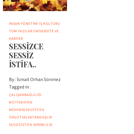
İNSAN YÖNETIMI
İŞ KÜLTÜRÜ
TÜM YAZILAR
ÜNIVERSITE VE
KARIYER
SESSİZCE
SESSİZ
İSTİFA..
By :
İsmail Orhan Sönmez
Tagged in :
ÇALIŞANBAĞLILIĞI
MOTIVASYON
NEDENSESSIZISTIFA
ÖRGÜTSELVATANDAŞLIK
SESSIZISTIFA
VERIMLILIK