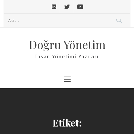
Skip
to
Arama:
content
Doğru Yönetim
İnsan Yönetimi Yazıları
Primary
Menu
Etiket: