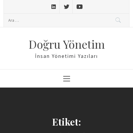
Skip
to
Arama:
content
Doğru Yönetim
İnsan Yönetimi Yazıları
Primary
Menu
Etiket: