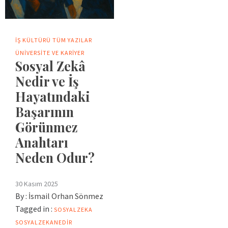
İŞ KÜLTÜRÜ
TÜM YAZILAR
ÜNIVERSITE VE KARIYER
Sosyal Zekâ
Nedir ve İş
Hayatındaki
Başarının
Görünmez
Anahtarı
Neden Odur?
30 Kasım 2025
By :
İsmail Orhan Sönmez
Tagged in :
SOSYALZEKA
SOSYALZEKANEDIR