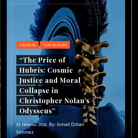
LIDERLIK
TÜM YAZILAR
“The Price of
Hubris: Cosmic
Justice and Moral
Collapse in
Christopher Nolan’s
Odysseus”
By :
İsmail Orhan
31 Temmuz 2026
Sönmez