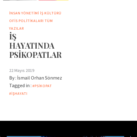
İNSAN YÖNETIMI
İŞ KÜLTÜRÜ
OFIS POLITIKALARI
TÜM
YAZILAR
İŞ
HAYATINDA
PSİKOPATLAR
22 Mayıs 2019
By :
İsmail Orhan Sönmez
Tagged in :
#PSIKOPAT
#IŞHAYATI