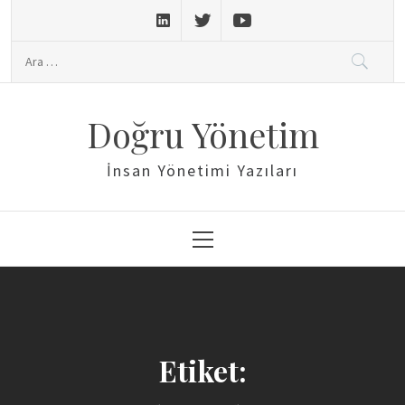
Skip
to
Arama:
content
Doğru Yönetim
İnsan Yönetimi Yazıları
Primary
Menu
Etiket: