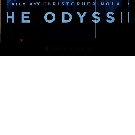
DOĞRU YÖNETIM
İnsan Yönetimi Yazıları
Copyright © 2019 Doğru Yönetim | Tüm hakkı saklıdır.