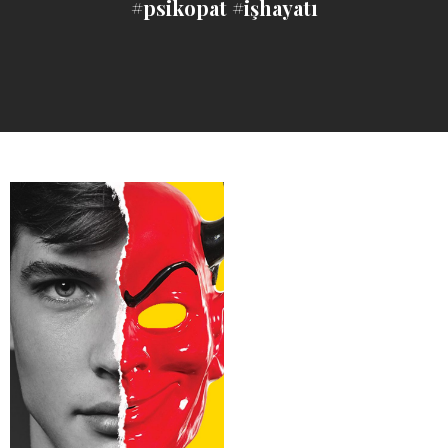
#psikopat #işhayatı