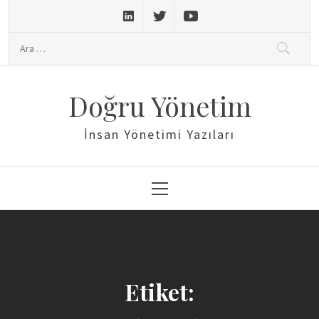
Skip
to
Arama:
content
Doğru Yönetim
İnsan Yönetimi Yazıları
Primary
Menu
Etiket: