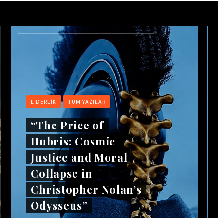
LIDERLIK
TÜM YAZILAR
“The Price of
Hubris: Cosmic
Justice and Moral
Collapse in
Christopher Nolan’s
Odysseus”